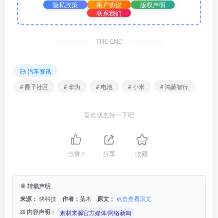
隐私政策
用户协议
版权声明
车
、
圈子社区
、
华为
联系我们
THE END
汽车资讯
# 圈子社区
# 华为
# 电池
# 小米
# 鸿蒙智行
喜欢就支持一下吧
点赞
7
分享
收藏
📎 转载声明
来源：
快科技
作者：
落木
原文：
点击查看原文
⚖️ 内容声明：
素材来源官方媒体/网络新闻