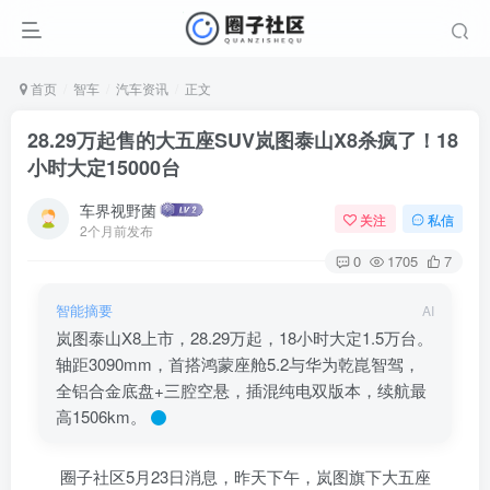
首页
智车
汽车资讯
正文
28.29万起售的大五座SUV岚图泰山X8杀疯了！18
小时大定15000台
车界视野菌
关注
私信
2个月前发布
0
1705
7
登录
智能摘要
AI
岚图泰山X8上市，28.29万起，18小时大定1.5万台。
没有账号？立即注册
轴距3090mm，首搭鸿蒙座舱5.2与华为乾崑智驾，
全铝合金底盘+三腔空悬，插混纯电双版本，续航最
用户名/手机号/邮箱
高1506km。
登录密码
圈子社区5月23日消息，昨天下午，岚图旗下大五座