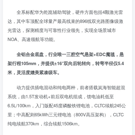
全系标配华为乾崑辅助驾驶，硬件方面包括4颗激光雷
达，其中车顶配全球量产最高线束的896线双光路图像级激
光雷达，探测精度与可靠性行业领先，实现全场景城市
NOA、高速领航等功能。
全铝合金底盘，行业唯一三腔空气悬架+EDC魔毯，悬
架行程105mm，并提供±16°双向后轮转向，转弯半径仅5.4
米，灵活度媲美紧凑级车。
动力提供插电混动和纯电两种，前者搭载岚海智能超混
系统，由1.5T发动机+前后双电机组成，馈电油耗低至
6.5L/100km，入门版配45度磷酸铁锂电池，CLTC续航245公
里；中高配则65kWh三元锂电池（800V高压架构），CLTC
纯电续航370km，综合续航1506km。