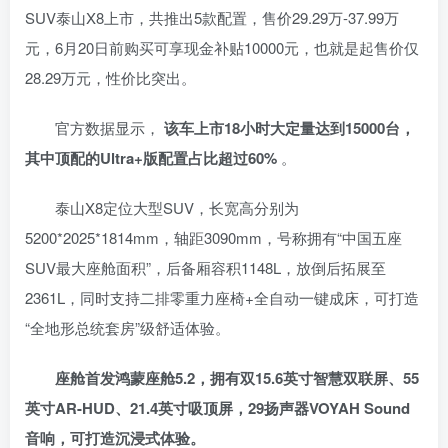
找回密码
记住登录
SUV泰山X8上市，共推出5款配置，售价29.29万-37.99万
元，6月20日前购买可享现金补贴10000元，也就是起售价仅
登录
28.29万元，性价比突出。
社交账号登录
官方数据显示，
该车上市18小时大定量达到15000台，
其中顶配的Ultra+版配置占比超过60%
。
使用社交账号登录即表示同意
用户协议
、
隐私声明
泰山X8定位大型SUV，长宽高分别为
5200*2025*1814mm，轴距3090mm，号称拥有“中国五座
SUV最大座舱面积”，后备厢容积1148L，放倒后拓展至
2361L，同时支持二排零重力座椅+全自动一键成床，可打造
“全地形总统套房”级舒适体验。
座舱首发鸿蒙座舱5.2，拥有双15.6英寸智慧双联屏、55
英寸AR-HUD、21.4英寸吸顶屏，29扬声器VOYAH Sound
音响，可打造沉浸式体验。