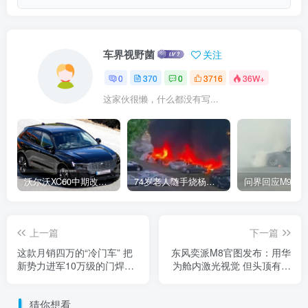
车界视野菌
关注
0
370
0
3716
36W+
这家伙很懒，什么都没有写...
沃尔沃XC60中期改款曝光：这次真的大变样
74岁老人随手烧杨絮闯大祸！20辆汽车被引燃
上一篇
下一篇
这款月销四万的“冷门车” 把
东风奕派M8官图发布：用华
新势力进军10万级的门焊死
为舱内激光视觉 但头顶有个
了
大包！
猜你想看