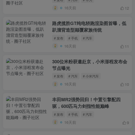
16天前
12
路虎揽胜GT纯电轿跑渲染图首曝，低
趴溜背造型颠覆家族传统
# 发布
# 手机
# 汽车
16天前
11
300位米粉获邀赴京，小米澎程发布会
节点曝光
# 发布
# 汽车
# 小米汽车
16天前
10
丰田MR2强势回归！中置引擎配四
驱，600匹马力剑指性能巅峰
# 发布
# 手机
# 汽车
16天前
9