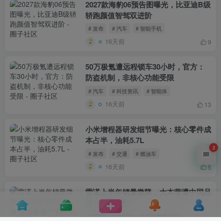
2027款海豹06预告图曝光，比亚迪B级
轿跑颜值智驾双进阶
# 发布
# 汽车
# 智能手机
16天前
9
50万极氪遭远程锁车30小时，官方：
防盗机制，非核心功能受限
# 汽车
# 科技资讯
# 智能体
16天前
13
小米增程器研发细节曝光：核心零件成
本占半，油耗5.7L
2
# 发布
# 交通
# 燃油车
16天前
5
雷诺上半年销量微降，大本营遭中国品
牌“全线渗透”
# 汽车
# 比亚迪
# 雷诺销量下滑