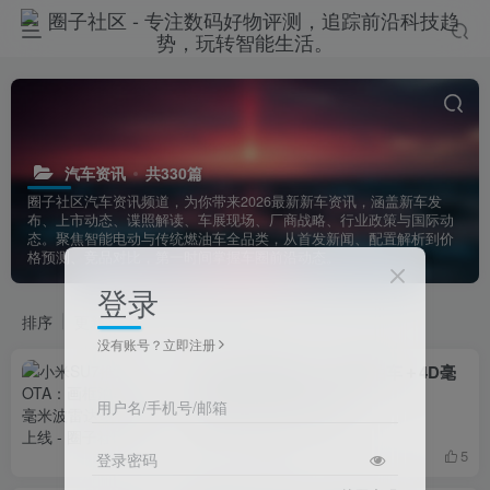
汽车资讯
共330篇
圈子社区汽车资讯频道，为你带来2026最新新车资讯，涵盖新车发
布、上市动态、谍照解读、车展现场、厂商战略、行业政策与国际动
态。聚焦智能电动与传统燃油车全品类，从首发新闻、配置解析到价
格预测、竞品对比，第一时间掌握车圈前沿动态。
登录
排序
更新
浏览
点赞
评论
没有账号？立即注册
小米SU7推送OTA：画框泊车＋4D毫
米波雷达多项升级上线
用户名/手机号/邮箱
# 交通
# 手机
# 汽车
22小时前
5
登录密码