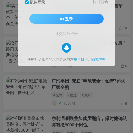
找回密码
记住登录
福特掌门人直言：政策挡不住中国车
企，美国必须学会正面竞争
登录
# 发布
# 汽车
# 新能源
22小时前
10
社交账号登录
女司机试驾Model y路口失控 事故后向
特斯拉索赔1000万美元
# 交通
# 汽车
# 电动汽车
使用社交账号登录即表示同意
用户协议
、
隐私声明
7天前
6
广汽丰田“兜底”电池安全：铂智7起火
厂家全赔
# 发布
# 交通
# 汽车
15天前
6
净利润暴跌叠加裁员翻倍，保时捷确认
将裁撤9000个岗位
# 发布
# 汽车
# 华为