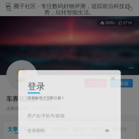
36W+
3716
登录
关注
私信
车界视野菌
没有账号？立即注册
这家伙很懒，什么都没有写...
用户名/手机号/邮箱
文章
370
收藏
0
评论
0
版块
0
帖子
0
粉丝
0
登录密码