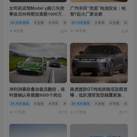
女司机试驾Model y路口失控
广汽丰田“兜底”电池安全：铂
事故后向特斯拉索赔1000万美
智7起火厂家全赔
元
汽车资讯
# 交通
# 汽车
# 电动汽车
汽车资讯
# 发布
# 交通
# 汽车
8天前
16天前
6
6
净利润暴跌叠加裁员翻倍，保
路虎揽胜GT纯电轿跑渲染图首
时捷确认将裁撤9000个岗位
曝，低趴溜背造型颠覆家族传
统
汽车资讯
# 发布
# 汽车
# 华为
汽车资讯
# 发布
# 手机
# 汽车
17天前
17天前
12
11