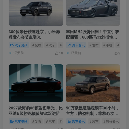
300位米粉获邀赴京，小米澎
丰田MR2强势回归！中置引擎
程发布会节点曝光
配四驱，600匹马力剑指性能
巅峰
汽车资讯
# 发布
# 汽车
# 小米汽车
汽车资讯
# 发布
# 手机
# 汽车
17天前
17天前
10
9
2027款海豹06预告图曝光，比
50万极氪遭远程锁车30小时，
亚迪B级轿跑颜值智驾双进阶
官方：防盗机制，非核心功能
受限
汽车资讯
# 发布
# 汽车
# 智能手机
汽车资讯
# 汽车
# 科技资讯
# 