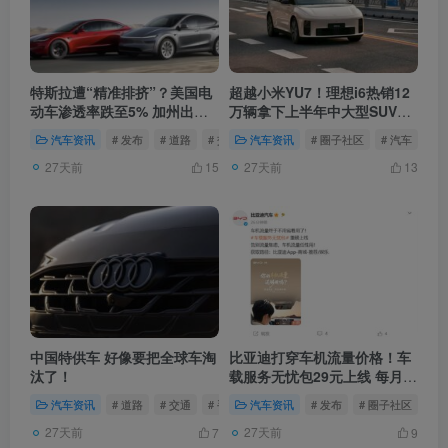
特斯拉遭“精准排挤”？美国电
超越小米YU7！理想i6热销12
动车渗透率跌至5% 加州出手
万辆拿下上半年中大型SUV销
救市拒绝马斯克
冠
汽车资讯
# 发布
# 道路
# 交通
汽车资讯
# 圈子社区
# 汽车
# 
27天前
27天前
15
13
中国特供车 好像要把全球车淘
比亚迪打穿车机流量价格！车
汰了！
载服务无忧包29元上线 每月流
量不限量
汽车资讯
# 道路
# 交通
# 手机
汽车资讯
# 发布
# 圈子社区
# 
27天前
27天前
7
9