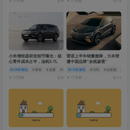
17天前
17天前
9
13
小米增程器研发细节曝光：核
雷诺上半年销量微降，大本营
心零件成本占半，油耗5.7L
遭中国品牌“全线渗透”
汽车资讯
# 发布
# 交通
# 燃油车
汽车资讯
# 汽车
# 比亚迪
# 雷
17天前
17天前
5
11