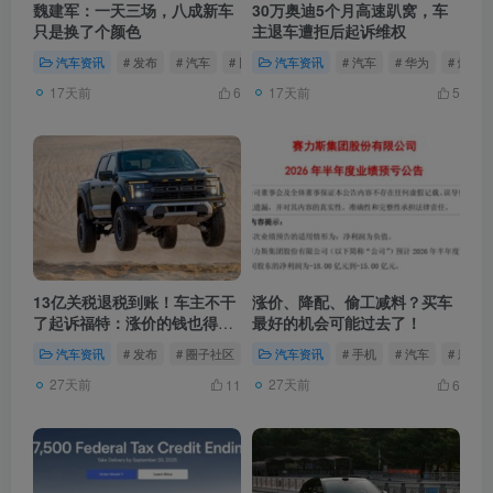
魏建军：一天三场，八成新车
30万奥迪5个月高速趴窝，车
只是换了个颜色
主退车遭拒后起诉维权
汽车资讯
# 发布
# 汽车
# 比亚迪
汽车资讯
# 汽车
# 华为
# 燃油
17天前
17天前
6
5
13亿关税退税到账！车主不干
涨价、降配、偷工减料？买车
了起诉福特：涨价的钱也得退
最好的机会可能过去了！
我
汽车资讯
# 发布
# 圈子社区
# 汽车
汽车资讯
# 手机
# 汽车
# 新能
27天前
27天前
11
6