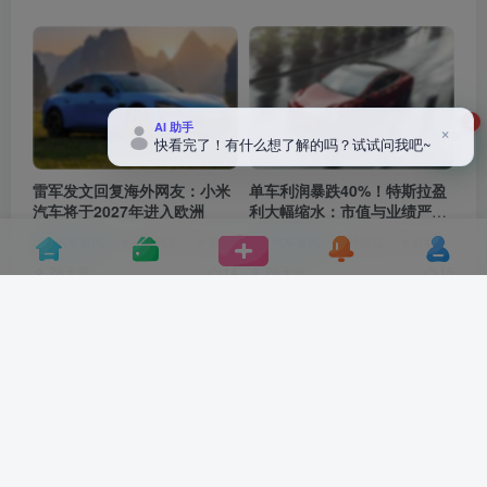
2
AI 助手
×
快看完了！有什么想了解的吗？试试问我吧~
雷军发文回复海外网友：小米
单车利润暴跌40%！特斯拉盈
汽车将于2027年进入欧洲
利大幅缩水：市值与业绩严重
脱节
汽车资讯
# 小米汽车
# 雷军
汽车资讯
# 特斯拉
# 盈利
28天前
28天前
14
15
百万路虎揽胜提车不足一个
最低售价超18万人民币 比亚迪