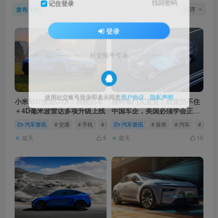
找回密码
记住登录
发布
排序
370
登录
社交账号登录
使用社交账号登录即表示同意
用户协议
、
隐私声明
小米SU7推送OTA：画框泊车
福特掌门人直言：政策挡不住
＋4D毫米波雷达多项升级上线
中国车企，美国必须学会正面
竞争
汽车资讯
# 交通
# 手机
# 汽车
汽车资讯
# 发布
# 汽车
# 新能
前天
前天
5
10