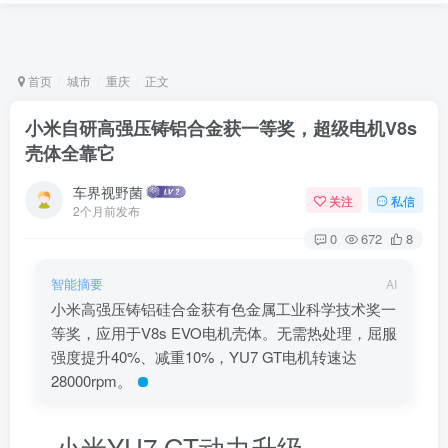
首页
城市
重庆
正文
小米自研高强压铸铝合金获一等奖，超级电机V8s
壳体全靠它
车界视野菌
关注
私信
2个月前发布
0
672
8
登录
智能摘要
AI
小米高强压铸铝硅合金获有色金属工业科学技术奖一
没有账号？立即注册
等奖，应用于V8s EVO电机壳体。无需热处理，屈服
强度提升40%、减重10%，YU7 GT电机转速达
用户名/手机号/邮箱
28000rpm。
登录密码
小米YU7 GT动力升级