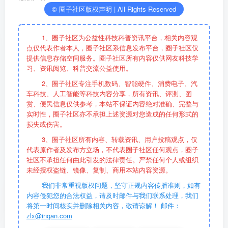
© 圈子社区版权声明 | All Rights Reserved
1、圈子社区为公益性科技科普资讯平台，相关内容观
点仅代表作者本人，圈子社区系信息发布平台，圈子社区仅
提供信息存储空间服务。圈子社区所有内容仅供网友科技学
具体来看，此次获奖的「
AI
并带来电驱壳体约 10% 的
习、资讯阅览、科普交流公益使用。
减重
。
2、圈子社区专注手机数码、智能硬件、消费电子、汽
车科技、人工智能等科技内容分享，所有资讯、评测、图
赏、便民信息仅供参考，本站不保证内容绝对准确、完整与
小米官方表示，更高强度、更轻量化的电驱壳体可以为
实时性，圈子社区亦不承担上述资源对您造成的任何形式的
V8s EVO 电机带来超强扭矩输出，以及更可靠、更耐久的高
损失或伤害。
性能体验。该奖项由中国有色金属工业协会、中国有色金属
3、圈子社区所有内容、转载资讯、用户投稿观点，仅
代表原作者及发布方立场，不代表圈子社区任何观点，圈子
学会共同颁发，评审严格、权威性高，
一等奖代表行业科技
社区不承担任何由此引发的法律责任。严禁任何个人或组织
创新的重要突破
。
未经授权盗链、镜像、复制、商用本站内容资源。
我们非常重视版权问题，坚守正规内容传播准则，如有
内容侵犯您的合法权益，请及时邮件与我们联系处理，我们
将第一时间核实并删除相关内容，敬请谅解！ 邮件：
zlx@inqan.com