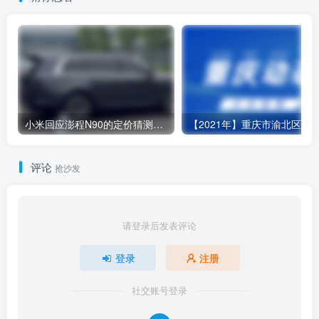
数背后是材料与工艺的双重突破。更值得关注的是，获奖的
高强压铸铝硅合金不仅让电驱壳体减重 10%，还大幅提升强
度和耐腐蚀性——这种“材艺结合”的思路，恰恰是新能源汽
车迈向更高性能的关键。未来，随着 AI 赋能材料开发技术的
成熟，我们或许能看到更多类似“无热处理即达标”的颠覆性
小米回应澎程N90的定价猜测：部分网传价格远低于成本常识
应用。小米的这一步，不仅巩固了自身的技术护城河，也为
行业树立了新的标杆。
评论
抢沙发
相关阅读：
超级电机V8s EVO
、
高强压铸铝硅合
金
、
小米
请登录后发表评论
登录
注册
社交账号登录