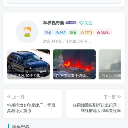
车界视野菌
关注
0
368
0
3701
36W+
这家伙很懒，什么都没有写...
沃尔沃XC60中期改款曝光：这次真的大变样
74岁老人随手烧杨絮闯大祸！20辆汽车被引燃
写在最后
上一篇
下一篇
特斯拉放弃印度建厂，背后
任周灿回应刷新纽北纪录：
真相令人震惊
继续磨炼人和车造好车
从 V8s 到 V8s EVO，小米在电机技术上的迭代速度令人瞩
猜你想看
目。28000rpm 的最高转速、0.15mm 的超薄硅钢片，这些参