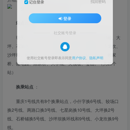
找回密码
记住登录
登录
站点设置
：
社交账号登录
朝天门、小什字、较场口、七星岗、两路口、鹅岭、大
坪、石油路、歇台子、石桥铺、高庙村、马家岩、小龙坎、
沙坪坝、杨公桥、烈士墓、磁器口、石井坡、双碑、赖家
使用社交账号登录即表示同意
用户协议
、
隐私声明
桥、微电园、陈家桥、大学城、尖顶坡、璧山。（共25个
站）
换乘站点
：
重庆1号线共有8个换乘站点，小什字换6号线、较场口
换2号线、两路口换3号线、七星岗换10号线、大坪换2号
线、石桥铺换5号线、沙坪坝换环线和9号线、小龙坎换9号
线。