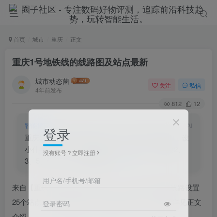
首页
城市
重庆
正文
重庆1号地铁线的线路图及站点最新
城市动态菌
关注
私信
4年前发布
812
12
智能摘要
AI
登录
重庆轨道交通1号线共25个站点，朝天门至璧山，设
小什字、较场口、两路口等8个换乘站，可换乘2、
没有账号？立即注册
3、5、6、9、10号线及环线。
用户名/手机号/邮箱
来自【重庆市轨道交通】的消息，
重庆1号线地铁线路设置
25个站点，具体站点设置、换乘站点设置、线路图详见正文
登录密码
介绍。