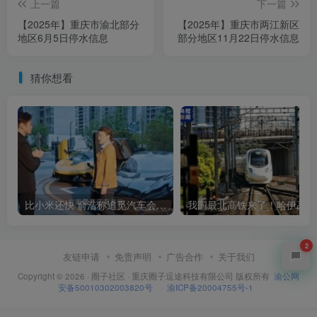
上一篇
下一篇
【2025年】重庆市渝北部分
【2025年】重庆市两江新区
地区6月5日停水信息
部分地区11月22日停水信息
猜你想看
比小米还快 俞浩称追觅汽车会在一年半左右量产
我
2
友链申请
免责声明
广告合作
关于我们
Copyright © 2026 ·
圈子社区
·
重庆圈子逗途科技有限公司
版权所有
渝公网
安备50010302003820号
渝ICP备20004755号-1