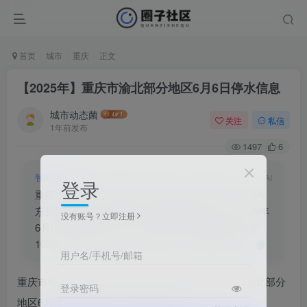
首页
城市
重庆
正文
【2025年】重庆市渝北部分地区6月6日停水信息
城市动态菌
关注
私信
1年前发布
1497
6
智能摘要
AI
登录
重庆市城市供节水事务中心通知：因星光大道116号
东原湖山樾一期102栋DN100管道接水工程，2025年
没有账号？立即注册
6月6日13:30至17:00，渝北区东原湖山樾小区81至
102栋及周边区域停水3小时30分，请提前储水。
用户名/手机号/邮箱
重庆市城市供节水事务中心发布【2025年】重庆市渝北部分
登录密码
地区6月6日停水信息，正文内容如下：