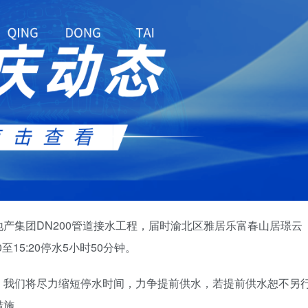
登录密码
找回密码
记住登录
登录
社交账号登录
使用社交账号登录即表示同意
用户协议
、
隐私声明
产集团DN200管道接水工程，届时渝北区雅居乐富春山居璟云
至15:20停水5小时50分钟。
，我们将尽力缩短停水时间，力争提前供水，若提前供水恕不另
措施。