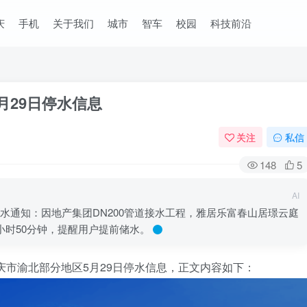
庆
手机
关于我们
城市
智车
校园
科技前沿
月29日停水信息
关注
私信
148
5
AI
水通知：因地产集团DN200管道接水工程，雅居乐富春山居璟云庭
登录
停水5小时50分钟，提醒用户提前储水。
没有账号？立即注册
庆市渝北部分地区5月29日停水信息，正文内容如下：
用户名/手机号/邮箱