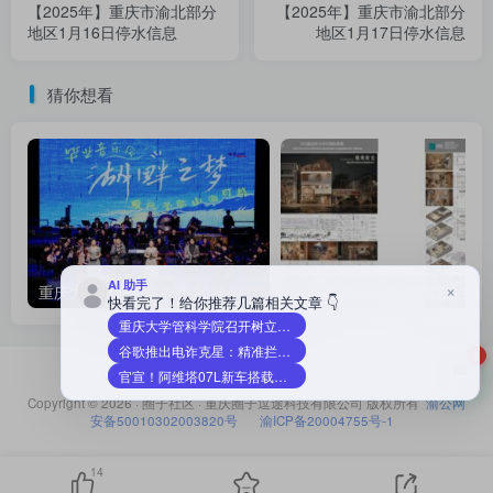
【2025年】重庆市渝北部分
【2025年】重庆市渝北部分
地区1月16日停水信息
地区1月17日停水信息
猜你想看
AI 助手
×
重庆大学重庆大学举办2026年“湖畔之梦”毕业音乐会
重庆
快看完了！给你推荐几篇相关文章 👇
重庆大学管科学院召开树立和践行正确政绩观行政工作交流会
谷歌推出电诈克星：精准拦截AI伪造语音来电
2
友链申请
免责声明
广告合作
关于我们
官宣！阿维塔07L新车搭载华为乾崑896线激光雷达
Copyright © 2026 ·
圈子社区
·
重庆圈子逗途科技有限公司
版权所有
渝公网
安备50010302003820号
渝ICP备20004755号-1
14