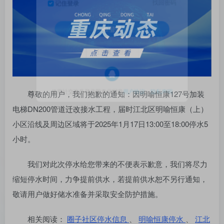
找回密码
记住登录
登录
社交账号登录
尊敬的用户，我们抱歉的通知：因明喻恒康127号加装
使用社交账号登录即表示同意
用户协议
、
隐私声明
电梯DN200管道迁改接水工程，届时江北区明喻恒康（上）
小区沿线及周边区域将于2025年1月17日13:00至18:00停水5
小时。
我们对此次停水给您带来的不便表示歉意，我们将尽力
缩短停水时间，力争提前供水，若提前供水恕不另行通知，
敬请用户做好储水准备并采取安全防护措施。
相关阅读：
圈子社区停水信息
、
明喻恒康停水
、
江北