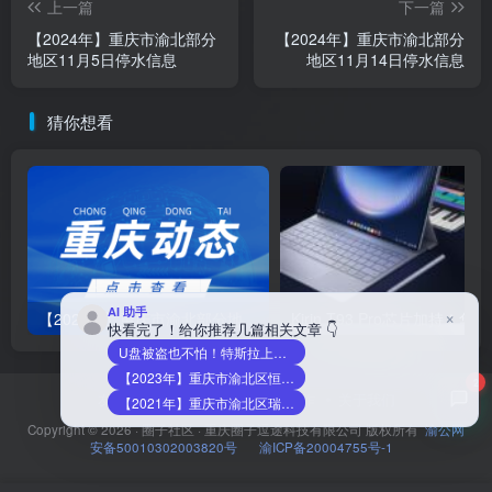
上一篇
下一篇
【2024年】重庆市渝北部分
【2024年】重庆市渝北部分
地区11月5日停水信息
地区11月14日停水信息
猜你想看
AI 助手
×
【2025年】重庆市渝北部分地区5月19日停水信息
Kirin 
快看完了！给你推荐几篇相关文章 👇
U盘被盗也不怕！特斯拉上线网页版行车记录仪查看器：只有车主能看
【2023年】重庆市渝北区恒大御峰台3月9日停水信息
2
友链申请
免责声明
广告合作
关于我们
【2021年】重庆市渝北区瑞丰花苑小区9月9日停水信息
Copyright © 2026 ·
圈子社区
·
重庆圈子逗途科技有限公司
版权所有
渝公网
安备50010302003820号
渝ICP备20004755号-1