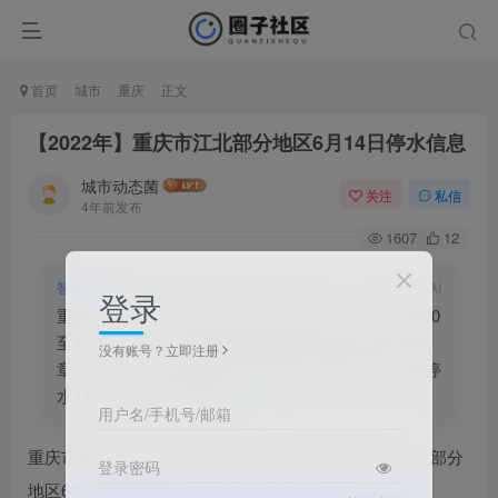
首页
城市
重庆
正文
【2022年】重庆市江北部分地区6月14日停水信息
城市动态菌
关注
私信
4年前发布
1607
12
智能摘要
AI
登录
重庆市城市供节水事务中心发布通知：6月14日20:00
至15日10:00，江北区龙湖源著、两江春城、凯德九
没有账号？立即注册
章、可乐小镇、新城馨苑等片区因DN400改管工程停
水14小时，请提前储水。
用户名/手机号/邮箱
重庆市城市供节水事务中心发布【2022年】重庆市江北部分
登录密码
地区6月14日停水信息，正文内容如下：