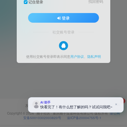
找回密码
记住登录
登录
社交账号登录
使用社交账号登录即表示同意
用户协议
、
隐私声明
1
AI 助手
×
友链申请
免责声明
广告合作
关于我们
快看完了！有什么想了解的吗？试试问我吧~
Copyright © 2026 ·
圈子社区
·
重庆圈子逗途科技有限公司
版权所有
渝公网
安备50010302003820号
渝ICP备20004755号-1