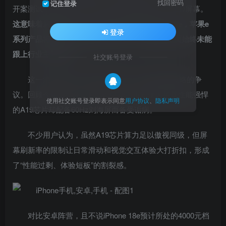
找回密码
记住登录
开案测试，将采用一块6.12英寸的60Hz LTPS OLED屏幕。
这意味着从iPhone 16e、iPhone 17e到iPhone 18e，苹果e
登录
系列产品将连续三代标配60Hz屏幕，在刷新率方面始终未能
跟上行业主流步伐。
社交账号登录
这一消息再次引发市场对苹果入门机型屏幕策略的争
议。回顾今年上半年，iPhone 17e上市时便因搭载性能强悍
使用社交账号登录即表示同意
用户协议
、
隐私声明
的A19芯片却配备60Hz刘海屏而备受诟病。
不少用户认为，虽然A19芯片算力足以傲视同级，但屏
幕刷新率的限制让日常滑动和视觉交互体验大打折扣，形成
了“性能过剩、体验短板”的割裂感。
对比安卓阵营，且不说iPhone 18e预计所处的4000元档