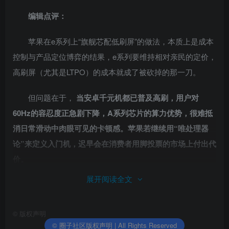
编辑点评：
苹果在e系列上“旗舰芯配低刷屏”的做法，本质上是成本
控制与产品定位博弈的结果，e系列要维持相对亲民的定价，
高刷屏（尤其是LTPO）的成本就成了被砍掉的那一刀。
但问题在于，
当安卓千元机都已普及高刷，用户对
60Hz的容忍度正急剧下降，A系列芯片的算力优势，很难抵
消日常滑动中肉眼可见的卡顿感。苹果若继续用“唯处理器
论”来定义入门机，迟早会在消费者用脚投票的市场上付出代
价。
展开阅读全文
责任编辑：振亭
©
版权声明
© 圈子社区版权声明 | All Rights Reserved