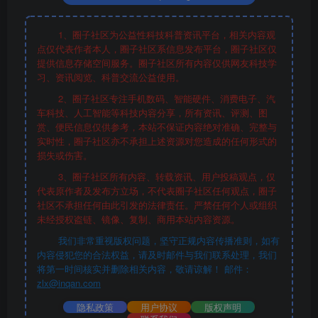
文章内容举报
1、圈子社区为公益性科技科普资讯平台，相关内容观
相关阅读：
iPhone 18e
、
iPhone手机
、
60Hz屏
点仅代表作者本人，圈子社区系信息发布平台，圈子社区仅
提供信息存储空间服务。圈子社区所有内容仅供网友科技学
幕
、
苹果高刷屏
、
安卓
习、资讯阅览、科普交流公益使用。
2、圈子社区专注手机数码、智能硬件、消费电子、汽
车科技、人工智能等科技内容分享，所有资讯、评测、图
赏、便民信息仅供参考，本站不保证内容绝对准确、完整与
实时性，圈子社区亦不承担上述资源对您造成的任何形式的
损失或伤害。
3、圈子社区所有内容、转载资讯、用户投稿观点，仅
代表原作者及发布方立场，不代表圈子社区任何观点，圈子
社区不承担任何由此引发的法律责任。严禁任何个人或组织
未经授权盗链、镜像、复制、商用本站内容资源。
我们非常重视版权问题，坚守正规内容传播准则，如有
内容侵犯您的合法权益，请及时邮件与我们联系处理，我们
将第一时间核实并删除相关内容，敬请谅解！ 邮件：
zlx@inqan.com
隐私政策
用户协议
版权声明