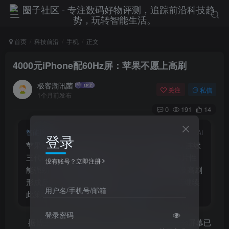
首页
科技前沿
手机
正文
4000元iPhone配60Hz屏：苹果不愿上高刷
极客潮讯菌
关注
私信
1个月前发布
0
191
14
智能摘要
AI
登录
苹果iPhone 18e将沿用60Hz LTPS OLED屏幕，连续
三代e系列未搭载高刷，引发争议。尽管A19芯片性
没有账号？立即注册
能强劲，但屏幕体验成短板，与安卓千元机普及高刷
形成反差。苹果或2028年才引入LTPO高刷，若继续
用户名/手机号/邮箱
此策略，市场表现或面临考验。
登录密码
据博主数码闲聊站爆料，苹果明年的iPhone 18e屏幕已