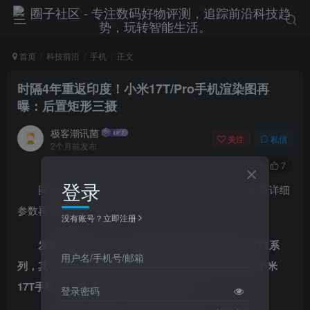
首页
科技前沿
手机
正文
时隔4年重返印度！小米17T/Pro手机渲染图再
曝：后置矩形三摄
极客潮讯菌
关注
私信
2个月前发布
0
1556
7
登录
圈子社区5月26日消息，小米17T系列新机渲染图及详细
参数再度流出。
没有账号？立即注册
发售日期方面，小米计划5月28日海外发布小米17T系
用户名/手机号/邮箱
列，其中最值得关注是，将于6月4日在印度市场发售小米
17T手机，也是时隔4年重返印度市场。
登录密码