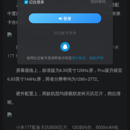
找回密码
记住登录
从曝光的渲染图来看，小米17T系列采用直角中框搭配
中置挖孔直屏的设计，后置圆角矩形三摄模组，机身带有徕
登录
卡合作标识，辨识度较高。
社交账号登录
配色方面，小米17T拥有黑色、紫色、白色三款；小米
17T Pro则提供深蓝、深紫两种选择。
使用社交账号登录即表示同意
用户协议
、
隐私声明
屏幕规格上，标准版为6.59英寸120Hz屏，Pro版升级至
6.83英寸144Hz屏，两者分辨率均为1280×2772。
硬件配置上，两款机型均搭载联发科天玑芯片，档位清
晰。
小米17T配备天玑8500芯片、12GB内存、6500mAh电