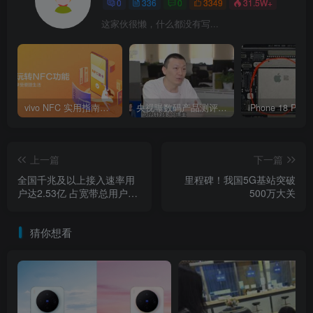
0
336
0
3349
31.5W+
这家伙很懒，什么都没有写...
vivo NFC 实用指南：四大功能一键上手
央视曝数码产品测评潜规则：特供样机、固件作弊、云端调控
上一篇
下一篇
全国千兆及以上接入速率用
里程碑！我国5G基站突破
户达2.53亿 占宽带总用户数
500万大关
超36%
猜你想看