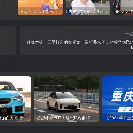
vivo NFC 实用指南：四大功能一键上手
央视曝数码产品测评潜规则：特供样机、固件作弊、云端调控
下一
巅峰对决！三星打造的安卓第一阔折叠来了：对标华为Pura
燃油性能车爱好者的白月光 新款宝马M2历史首次用上四驱！
超越小米YU7！理想i6热销12万辆拿下上半年中大型SUV销冠