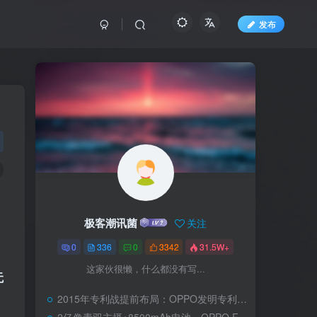
发布
极客潮讯菌
关注
0
336
0
3342
31.5W+
这家伙很懒，什么都没有写...
无
2015年专利战提前布局：OPPO发明专利申请量跃居全国第四