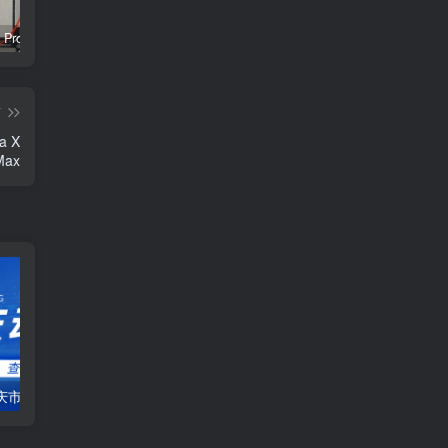
iPhone 18 Pro主板泄露：A20 Pro和内存布局变了 散热大幅提升
3C认证实施规则调整：移动电源新增针刺等多项安全测试
突破美国封锁！华为手机海外已经可支持5G
篇
 X
Max
【2021年】重庆市渝北部分地区4月9日停水信息（二）
重庆大学广安市地方志办公室一行到访重庆大学图书馆