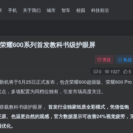
庆
手机
关于我们
城市
智车
校园
科技前沿
荣耀600系列首发教科书级护眼屏
关注
私信
0
1027
5
机将于5月25日正式发布，包含荣耀600超级版、荣耀600 Pro
卖点，多项配置为同档位独有，引发市场高度关注。
登录
系搭载教科书级护眼屏，
首发行业独家纸质全彩模式，凭借低饱
没有账号？立即注册
原、色温更自然的观感，官方数据显示可改善24%视觉疲劳，
幅优化。
用户名/手机号/邮箱