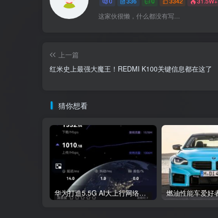
0
336
0
3342
31.5W+
眼，全方位提升护眼体验。
这家伙很懒，什么都没有写...
上一篇
红米史上最强大魔王！REDMI K100关键信息都在这了
猜你想看
华为打造5.5G AI大上行网络：可多穿一堵墙 最高1Gbps上行能力