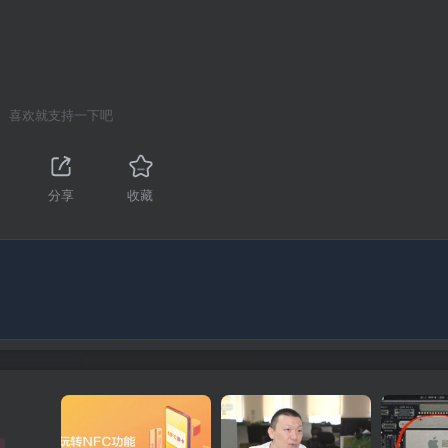
喜欢就支持一下吧
分享
收藏
光取景时画面清晰通透，彻底解决强光下看不清屏幕的难题。值
 1nit 极暗显示的机型，夜间阅读、暗光环境下屏幕亮度柔和不