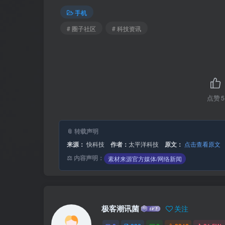
手机
# 圈子社区
# 科技资讯
点赞
5
📎 转载声明
来源：
快科技
作者：
太平洋科技
原文：
点击查看原文
⚖️ 内容声明：
素材来源官方媒体/网络新闻
同时，全系标配阳光模式，户外强光、逆
极客潮讯菌
关注
一提的是，荣耀600系列是同档位唯一全系支持