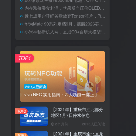
2亿像素双主摄+8500mAh电池，OPPO Find X10 Ultra爆料汇总
内存涨价蚕食利润，苹果反向压价OLED面板对冲成本
近七成用户呼吁谷歌放弃Tensor芯片，Pixel 11或仍将搭载G6
华为Mate 90系列定档9月，麒麟2026芯片首发剑指3nm性能
小米神秘新机入网，玄戒O3+自研大模型“三合一”落地在即
TOP1
2414人已阅读
vivo NFC 实用指南：四大功能一键上手
【2021年】重庆市江北部分
TOP2
地区1月7日停水信息
2个月前
2015人已阅读
【2021年】重庆市渝北区龙
TOP3