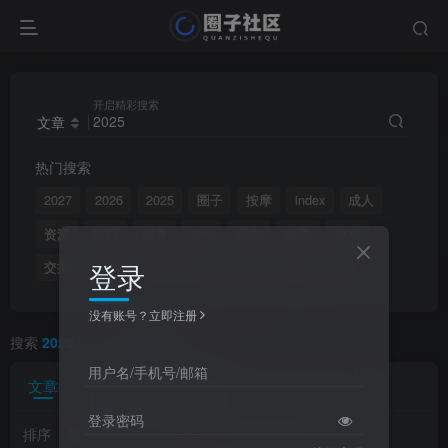
开启精彩搜索
文章
热门搜索
2027
2026
2025
圈子
按摩
index
成人
资源
技巧
健身
vivo
日本
欧美
停水
登录
交换
OPPO
停水公告
点点
评测
抖音
没有账号？立即注册
搜索
2025
，共找到
164
个文章
用户名/手机号/邮箱
文章
用户
版块
帖子
登录密码
排序
最新
热门
点赞
评论
收藏
销量