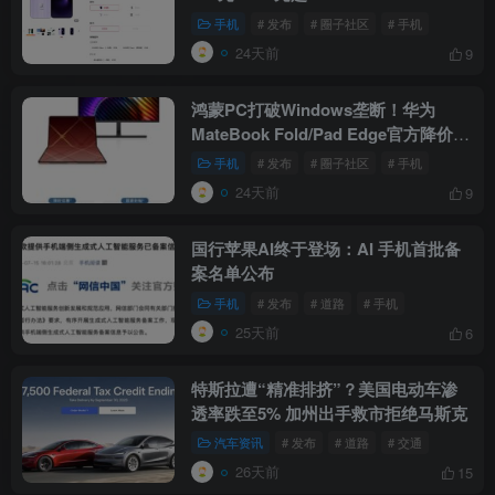
手机
# 发布
# 圈子社区
# 手机
24天前
9
鸿蒙PC打破Windows垄断！华为
MateBook Fold/Pad Edge官方降价优
惠：最高便宜2500元
手机
# 发布
# 圈子社区
# 手机
24天前
9
国行苹果AI终于登场：AI 手机首批备
案名单公布
手机
# 发布
# 道路
# 手机
25天前
6
特斯拉遭“精准排挤”？美国电动车渗
透率跌至5% 加州出手救市拒绝马斯克
汽车资讯
# 发布
# 道路
# 交通
26天前
15