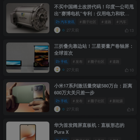
不买中国稀土改拼代码！印度一公司甩
出“赛博电机”专利：仅用电力和软件
来手搓磁场
汽车资讯
# 圈子社区
# 道路
# 汽车
27天前
13
三折叠先靠边站！三星要量产卷轴屏：
全球首次
手机
# 发布
# 圈子社区
# 道路
27天前
10
小米17系列激活量突破580万台：距离
600万大关只差一步
手机
# 发布
# 圈子社区
# 新能源
27天前
8
华为首发阔屏直板机：直板形态的
Pura X