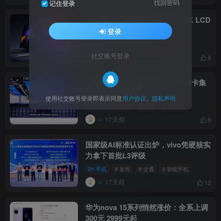
找回密码
记住登录
小米平板9系列数曝光：全系3.2K LCD
高刷屏＋9720mAh大电池
登录
手机
# 发布
# 电池
# 小米
社交账号登录
8小时前
8
昇腾950超节点WAIC首秀，1024卡集
群破算力天花板
使用社交账号登录即表示同意
用户协议
、
隐私声明
手机
# 发布
# 华为
# 智能体
17天前
6
国家级AI标准认证出炉，vivo凭硬核实
力拿下首批L3评级
手机
# 发布
# 交通
# 智能手机
17天前
12
华为nova 15系列悄然涨价：全系上调
300元 2999元起