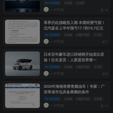
汽车资讯
# 丰田
# 本田
27天前
14
享界仍处战略投入期 本期经营亏损！
北汽蓝谷上半年预亏17.7到19.7亿元
汽车资讯
# 发布
# 圈子社区
# 汽车
27天前
7
日本百年豪车进口经销商开始卖比亚
迪！社长直言：人家是世界第一
汽车资讯
# 发布
# 圈子社区
# 汽车
27天前
8
2030年海南将禁售燃油车！专家：广
东等省市也具备禁燃的条件
汽车资讯
# 发布
# 圈子社区
# 交通
27天前
11