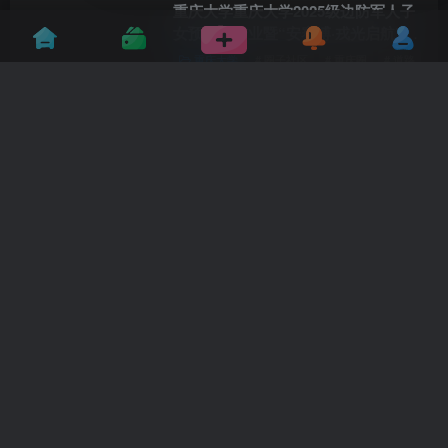
重庆大学重庆大学2025级边防军人子
女预科班结业暨“安赛搏·戎光启航”奖
学金签约仪式举办
重庆大学
# 圈子社区
# 重庆圈
# 道路
37天前
13
比三折叠更难！三星卷轴屏Galaxy Z
Slide计划量产：全球首发
手机
# 发布
# 圈子社区
# 道路
1个月前
5
iPhone 18 Pro内存成本翻三倍！苹果
游说特朗普政府放行长鑫存储芯片
手机
# 圈子社区
# 科技资讯
1个月前
8
奔驰计划每周上班40小时 多上的5小时
无加班费！工会强烈抗议
汽车资讯
# 圈子社区
# 汽车
# 销量