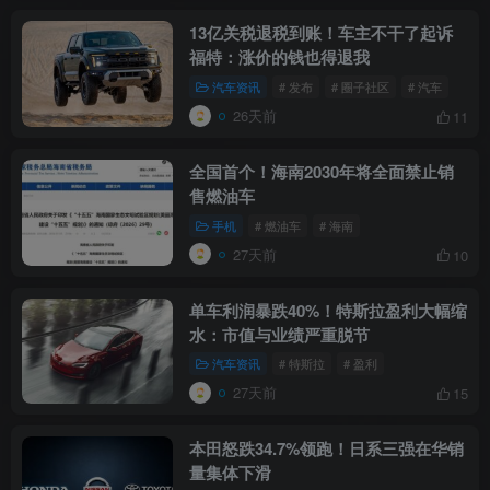
13亿关税退税到账！车主不干了起诉
福特：涨价的钱也得退我
汽车资讯
# 发布
# 圈子社区
# 汽车
26天前
11
全国首个！海南2030年将全面禁止销
售燃油车
手机
# 燃油车
# 海南
27天前
10
单车利润暴跌40%！特斯拉盈利大幅缩
水：市值与业绩严重脱节
汽车资讯
# 特斯拉
# 盈利
27天前
15
本田怒跌34.7%领跑！日系三强在华销
量集体下滑