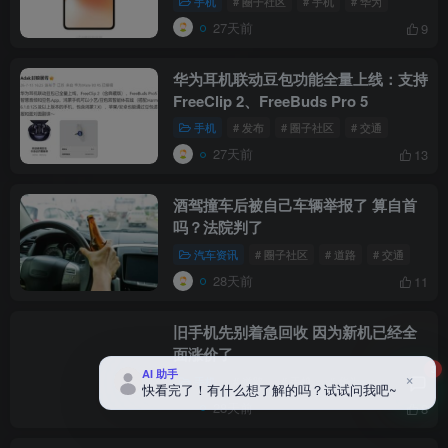
手机
# 圈子社区
# 手机
# 华为
27天前
9
华为耳机联动豆包功能全量上线：支持
FreeClip 2、FreeBuds Pro 5
手机
# 发布
# 圈子社区
# 交通
27天前
13
酒驾撞车后被自己车辆举报了 算自首
吗？法院判了
汽车资讯
# 圈子社区
# 道路
# 交通
28天前
11
旧手机先别着急回收 因为新机已经全
面涨价了
3
AI 助手
×
手机
# 道路
# 手机
# 华为
快看完了！有什么想了解的吗？试试问我吧~
28天前
8