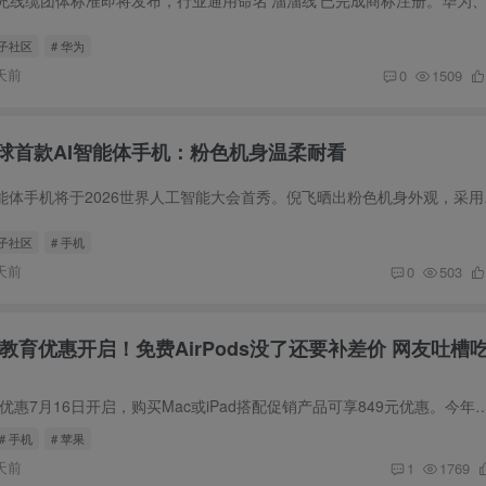
圈子社区
# 华为
天前
0
1509
球首款AI智能体手机：粉色机身温柔耐看
努比亚全球首款AI智
圈子社区
# 手机
天前
0
503
季教育优惠开启！免费AirPods没了还要补差价 网友吐槽
苹果2026返校季教育优惠7月16日开启，购买Mac或iPad搭配促销产品可享849元优惠。今年不再提供免费AirPod
# 手机
# 苹果
天前
1
1769