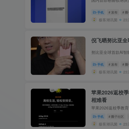
手机
# 发布
# 
极客潮讯菌
23
倪飞晒努比亚全
手机
# 发布
# 
极客潮讯菌
23
苹果2026返校
相难看
手机
# 圈子社区
极客潮讯菌
23