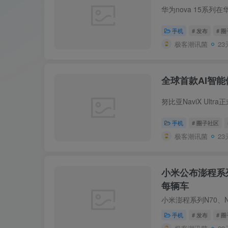
手机
# 发布
# 
极客潮讯菌
23
全球首款AI智能
手机
# 圈子社区
极客潮讯菌
23
小米公布澎程系
每辆车
手机
# 发布
# 