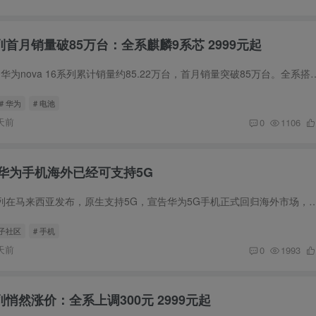
系列首月销量破85万台：全系麒麟9系芯 2999元起
截至2026年第27周，华为nova 16系列累计销量约85.22万台，首月销量突破85万台。全系搭载
# 华为
# 电池
天前
0
1106
华为手机海外已经可支持5G
华为Pura 90s Pro系列在马来西亚发布，原生支持5G，宣告华为5G手机正式回归海外市场，彻底突破美国单边
圈子社区
# 手机
天前
0
1993
系列悄然涨价：全系上调300元 2999元起