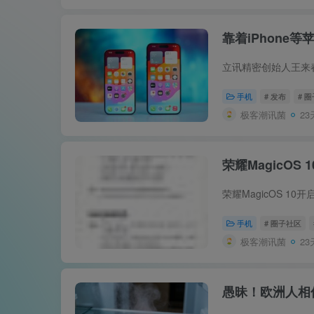
靠着iPhone
手机
# 发布
# 
极客潮讯菌
23
荣耀MagicO
手机
# 圈子社区
极客潮讯菌
23
愚昧！欧洲人相