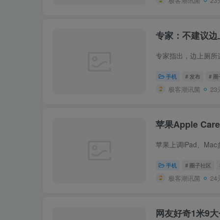
极客潮讯菌
23
专家：不建议边
手机
# 发布
# 
极客潮讯菌
23
苹果Apple C
手机
# 圈子社区
极客潮讯菌
24
网友好奇1米9大