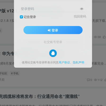
登录密码
版 v12.1.8.1 资源详解与实测体验
找回密码
记住登录
酷我音乐豪华VIP版v12.1.8.
登录
乐
0
38
社交账号登录
华为专利图揭晓Mate XT2折叠方式
使用社交账号登录即表示同意
用户协议
、
隐私声明
华为Mate XT2非凡大师9月发布，专利图曝光U型三折叠方案：先折左侧再折右侧，屏幕完全包裹机身内部，防护性大幅提升
圈子社区
# 手机
天前
0
112
充线缆标准将发布：行业通用命名“溜溜线”