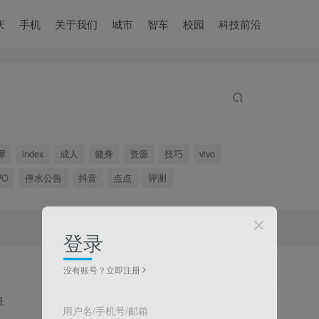
庆
手机
关于我们
城市
智车
校园
科技前沿
摩
index
成人
健身
资源
技巧
vivo
PO
停水公告
抖音
点点
评测
登录
没有账号？立即注册
量
用户名/手机号/邮箱