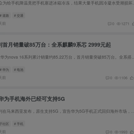
欧洲热浪下，英国民众为给手机降温竟把手机塞进冰箱冷冻
# 道路
# 交通
天前
0
1271
系列首月销量破85万台：全系麒麟9系芯 2999元起
截至2026年第27周，华为nova 16系列累计销量约85.22万台，首月销量突破85万台。全系搭载
# 华为
# 电池
天前
0
1106
华为手机海外已经可支持5G
华为Pura 90s Pro系列在马来西亚发布，原生支持5G，宣告华为5G手机正式回归海外市场，彻底突破美国单边
圈子社区
# 手机
天前
0
1993