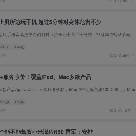
天前
0
900
上厕所边玩手机 超过5分钟对身体危害不少
专家指出，边上厕所边玩手机容易把单次如厕时间拉长到十
圈子社区
# 手机
天前
0
889
are+服务涨价！覆盖iPad、Mac多款产品
# 电池
# 苹果
天前
0
1622
个能不能驾驭小米澎程N90 雷军：安排