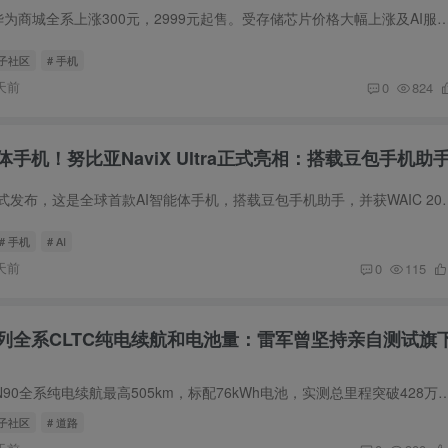
华为nova 15系列在华为商城全系上涨300元，2999元起售。受存储芯片价格大幅上涨及AI服务器挤占手机零部件产能影
圈子社区
# 手机
天前
0
824
体手机！努比亚NaviX Ultra正式亮相：搭载豆包手机助
努比亚NaviX Ultra正式发布，这是全球首款AI智能体手机，搭载豆包手机助手，并获WA
# 手机
# AI
天前
0
115
列全系CLTC纯电续航和电池量：雷军曾坚持亲自测试旗
小米澎程系列N70、N90全系纯电续航最高505km，标配76kWh电池，实测总里程突破428万公里。雷
圈子社区
# 道路