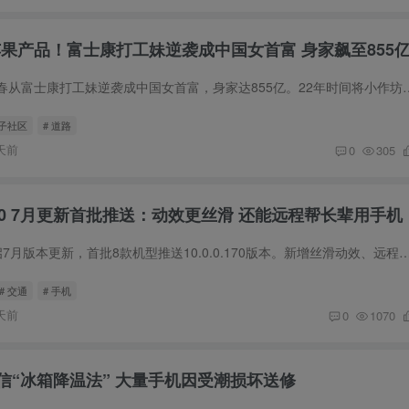
等苹果产品！富士康打工妹逆袭成中国女首富 身家飙至855
立讯精密创始人王来春从富士康打工妹逆袭成中国女首富，身家达855亿。22年
圈子社区
# 道路
天前
0
305
S 10 7月更新首批推送：动效更丝滑 还能远程帮长辈用手机
荣耀MagicOS 10开启7月版本更新，首批8款机型推送10.0.0.170版本。新增丝滑动效、远程协助长辈用手机、
# 交通
# 手机
天前
0
1070
信“冰箱降温法” 大量手机因受潮损坏送修