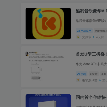
酷我音乐豪华VIP
手机应用
# 酷我音
资源帝
4天前
首发U型三折叠！
手机
# 发布
# 
极客潮讯菌
23
国内首个伸缩快